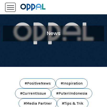
News
#PositiveNews
#Inspiration
#CurrentIssue
#PuteriIndonesia
#Media Partner
#Tips & Trik